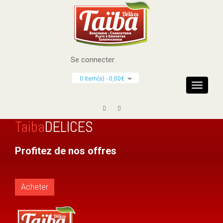
Se connecter
0 item(s) - 0,00€
Toggle
navigati
Taiba
DELICES
Profitez de nos offres
Acheter