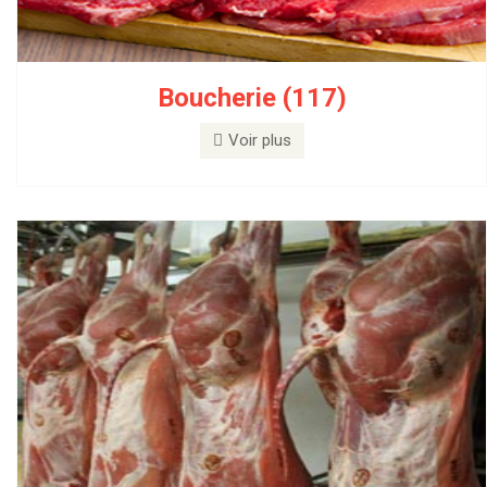
Boucherie (117)
Boucherie en gros (17)
Voir plus
Voir plus